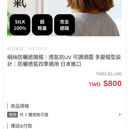
商品編號：
699-Z0201
絹絲防曬遮陽帽｜透氣抗UV 可調頭圍 多變帽型設
計｜防曬透氣四季適用 日本進口
TWD
$
1,100
$
800
TWD
商品規格
規格
共 2 種規格可選
運送&付款