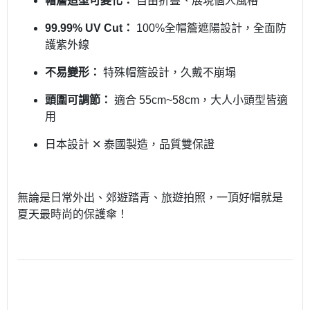
帽簷造型可變化：
自由折疊、展現個人風格
99.99% UV Cut：
100%全帽簷遮陽設計，全面防
護紫外線
不易變形：
特殊帽簷設計，久戴不崩塌
頭圍可調節：
適合 55cm~58cm，大人小頭型皆適
用
日本設計 ✕ 泰國製造，品質雙保證
無論是日常外出、郊遊踏青、旅遊拍照，一頂好帽就是
夏天最時尚的保護傘！