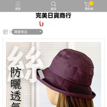
0
選單
搜尋
購物車
假髮帽
假髮清潔
假髮配件
化療帽
髮片
親膚商品