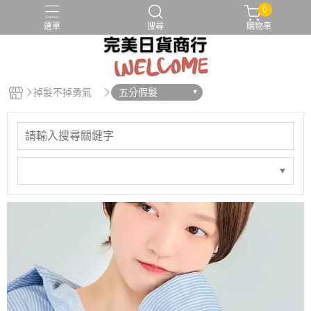
0
選單
搜尋
購物車
假髮帽
假髮清潔
假髮配件
化療帽
髮片
掉髮不掉勇氣
五分假髮