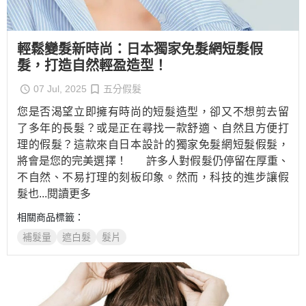
輕鬆變髮新時尚：日本獨家免髮網短髮假
髮，打造自然輕盈造型！
07 Jul, 2025
五分假髮
您是否渴望立即擁有時尚的短髮造型，卻又不想剪去留
了多年的長髮？或是正在尋找一款舒適、自然且方便打
理的假髮？這款來自日本設計的獨家免髮網短髮假髮，
將會是您的完美選擇！ 許多人對假髮仍停留在厚重、
不自然、不易打理的刻板印象。然而，科技的進步讓假
髮也
...閱讀更多
相關商品標籤：
補髮量
遮白髮
髮片