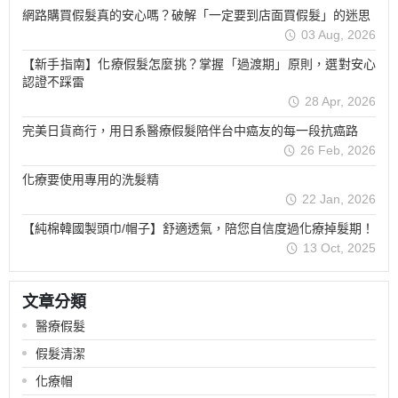
網路購買假髮真的安心嗎？破解「一定要到店面買假髮」的迷思
03 Aug, 2026
【新手指南】化療假髮怎麼挑？掌握「過渡期」原則，選對安心
認證不踩雷
28 Apr, 2026
完美日貨商行，用日系醫療假髮陪伴台中癌友的每一段抗癌路
26 Feb, 2026
化療要使用專用的洗髮精
22 Jan, 2026
【純棉韓國製頭巾/帽子】舒適透氣，陪您自信度過化療掉髮期！
13 Oct, 2025
文章分類
醫療假髮
假髮清潔
化療帽